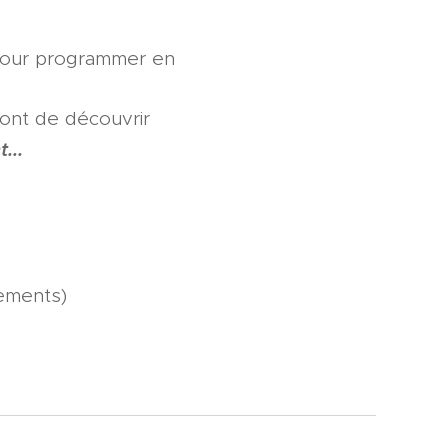
 pour programmer en
ont de découvrir
...
nements)