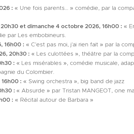
026 :
« Une fois parents... » comédie, par la comp
 20h30 et dimanche 4 octobre 2026, 16h00
:
« E
die par Les embobineurs.
, 16h00 :
« C'est pas moi, j'ai rien fait » par la co
6, 20h30 :
« Les culottées », théâtre par la comp
0h30 :
« Les misérables », comédie musicale, adapta
agnie du Colombier.
 16h00 :
« Swing orchestra », big band de jazz
0h30 :
« Absurde » par Tristan MANGEOT, one m
h00 :
« Récital autour de Barbara »