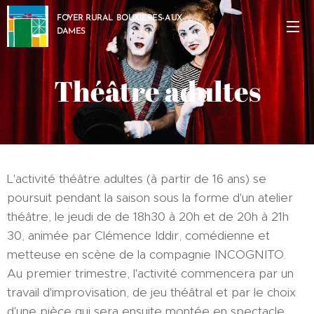
FOYER RURAL BOUXIERES-AUX-
DAMES
Théâtre adultes
L'activité théâtre adultes (à partir de 16 ans) se
poursuit pendant la saison sous la forme d'un atelier
théâtre, le jeudi de de 18h30 à 20h et de 20h à 21h
30, animée par Clémence Iddir, comédienne et
metteuse en scène de la compagnie INCOGNITO.
Au premier trimestre, l'activité commencera par un
travail d'improvisation, de jeu théâtral et par le choix
d'une pièce qui sera ensuite montée en spectacle.